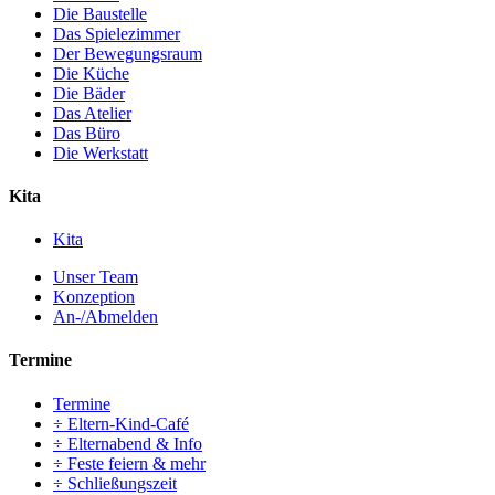
Die Baustelle
Das Spielezimmer
Der Bewegungsraum
Die Küche
Die Bäder
Das Atelier
Das Büro
Die Werkstatt
Kita
Kita
Unser Team
Konzeption
An-/Abmelden
Termine
Termine
÷ Eltern-Kind-Café
÷ Elternabend & Info
÷ Feste feiern & mehr
÷ Schließungszeit