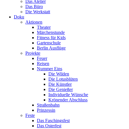
Das Atelier
Das Büro
Die Werkstatt
Doku
Aktionen
Theater
Märchenstunde
Fitness für Kids
Gartenschule
Berlin Ausflüge
Projekte
Feuer
Reisen
Nummer Eins
Die Wilden
Die Lotusblüten
Die Künstler
Die Genießer
Individuelle Wünsche
Krönender Abschluss
Straßenbahn
Prinzessin
Feste
Das Faschingsfest
Das Osterfest