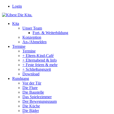
Zum
Login
Inhalt
springen
Kita
Unser Team
Fort- & Weiterbildung
Konzeption
An-/Abmelden
Termine
Termine
÷ Eltern-Kind-Café
÷ Elternabend & Info
÷ Feste feiern & mehr
÷ Schließungszeit
Download
Rundgang
Vor der Tür
Die Flure
Die Baustelle
Das Spielezimmer
Der Bewegungsraum
Die Küche
Die Bäder