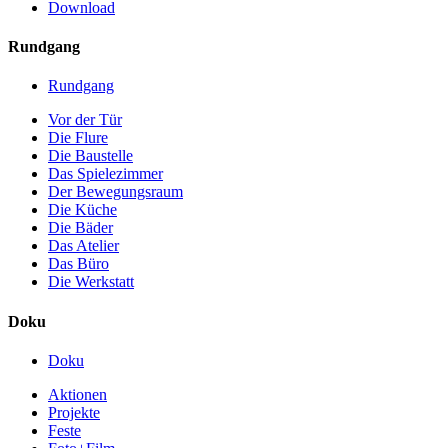
Download
Rundgang
Rundgang
Vor der Tür
Die Flure
Die Baustelle
Das Spielezimmer
Der Bewegungsraum
Die Küche
Die Bäder
Das Atelier
Das Büro
Die Werkstatt
Doku
Doku
Aktionen
Projekte
Feste