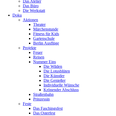
Das Atelier
Das Büro
Die Werkstatt
Doku
Aktionen
Theater
Märchenstunde
Fitness für Kids
Gartenschule
Berlin Ausflüge
Projekte
Feuer
Reisen
Nummer Eins
Die Wilden
Die Lotusblüten
Die Künstler
Die Genießer
Individuelle Wünsche
Krönender Abschluss
Straßenbahn
Prinzessin
Feste
Das Faschingsfest
Das Osterfest