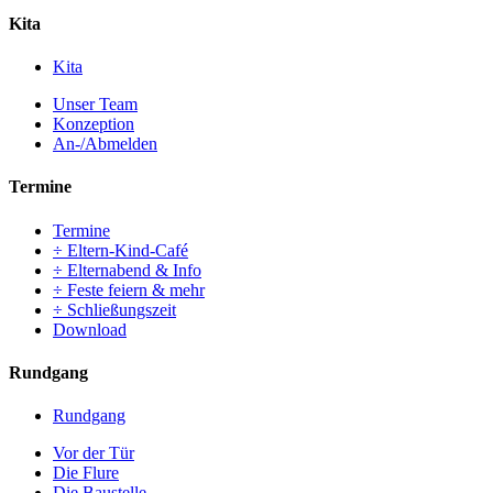
Kita
Kita
Unser Team
Konzeption
An-/Abmelden
Termine
Termine
÷ Eltern-Kind-Café
÷ Elternabend & Info
÷ Feste feiern & mehr
÷ Schließungszeit
Download
Rundgang
Rundgang
Vor der Tür
Die Flure
Die Baustelle