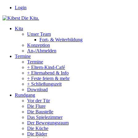
Zum
Login
Inhalt
springen
Kita
Unser Team
Fort- & Weiterbildung
Konzeption
An-/Abmelden
Termine
Termine
÷ Eltern-Kind-Café
÷ Elternabend & Info
÷ Feste feiern & mehr
÷ Schließungszeit
Download
Rundgang
Vor der Tür
Die Flure
Die Baustelle
Das Spielezimmer
Der Bewegungsraum
Die Küche
Die Bäder