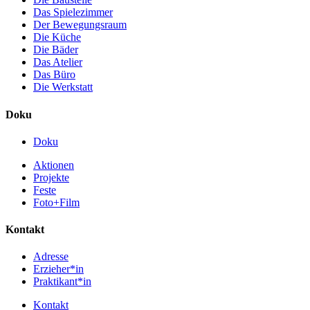
Das Spielezimmer
Der Bewegungsraum
Die Küche
Die Bäder
Das Atelier
Das Büro
Die Werkstatt
Doku
Doku
Aktionen
Projekte
Feste
Foto+Film
Kontakt
Adresse
Erzieher*in
Praktikant*in
Kontakt