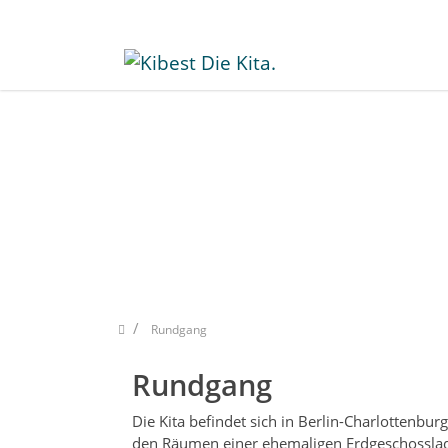
Zum Inhalt springen
Rundgang
Rundgang
Die Kita befindet sich in Berlin-Charlottenbur
den Räumen einer ehemaligen Erdgeschossla