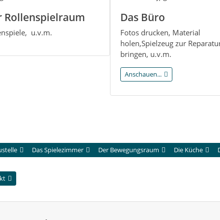
 Rollenspielraum
Das Büro
enspiele, u.v.m.
Fotos drucken, Material
holen,Spielzeug zur Reparatu
bringen, u.v.m.
Anschauen...
stelle
Das Spielezimmer
Der Bewegungsraum
Die Küche
kt