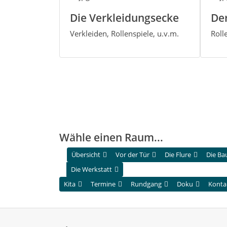
Die Verkleidungsecke
Der
Verkleiden, Rollenspiele, u.v.m.
Roll
Wähle einen Raum...
Übersicht
Vor der Tür
Die Flure
Die Bau
Die Werkstatt
Kita
Termine
Rundgang
Doku
Konta