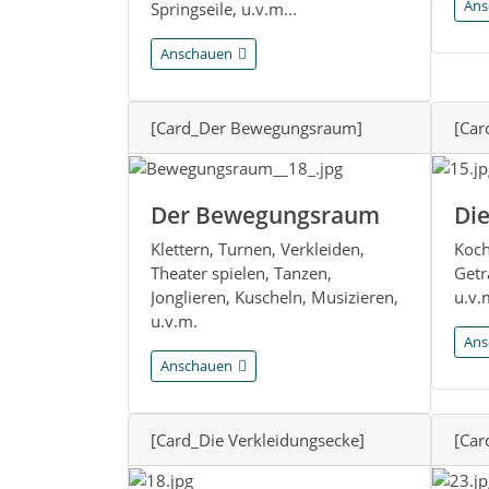
Ans
Springseile, u.v.m...
Anschauen
[Card_Der Bewegungsraum]
[Car
Der Bewegungsraum
Di
Klettern, Turnen, Verkleiden,
Koch
Theater spielen, Tanzen,
Getr
Jonglieren, Kuscheln, Musizieren,
u.v.
u.v.m.
Ans
Anschauen
[Card_Die Verkleidungsecke]
[Car