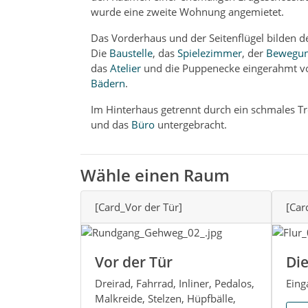
wurde eine zweite Wohnung angemietet.
Das Vorderhaus und der Seitenflügel bilden de
Die
Baustelle
, das
Spielezimmer
, der
Bewegu
das
Atelier
und die Puppenecke eingerahmt v
Bädern
.
Im Hinterhaus getrennt durch ein schmales T
und das
Büro
untergebracht.
Wähle einen Raum
[Card_Vor der Tür]
[Car
Vor der Tür
Die
Dreirad, Fahrrad, Inliner, Pedalos,
Eing
Malkreide, Stelzen, Hüpfbälle,