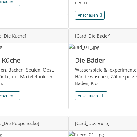
chauen
u.v.m.
Anschauen
d_Die Küche]
[Card_Die Bäder]
e Küche
Die Bäder
en, Backen, Spülen, Obst,
Wasserspiele & -experimente
änke, mit Ma telefonieren
Hände waschen, Zähne putze
m.
Baden, Klo
chauen
Anschauen...
d_Die Puppenecke]
[Card_Das Büro]