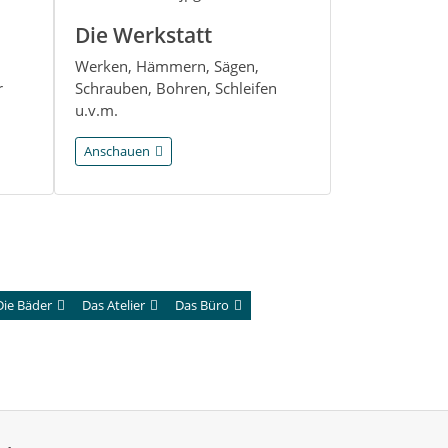
Die Werkstatt
Werken, Hämmern, Sägen,
r
Schrauben, Bohren, Schleifen
u.v.m.
Anschauen
Die Bäder
Das Atelier
Das Büro