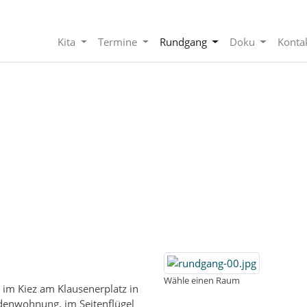
Kita
Termine
Rundgang
Doku
Konta
„Rundgang“
Komm mit, ich zeige dir unsere Kita
Wähle einen Raum
g im Kiez am Klausenerplatz in
denwohnung, im Seitenflügel