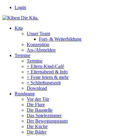
Zum
Login
Inhalt
springen
Kita
Unser Team
Fort- & Weiterbildung
Konzeption
An-/Abmelden
Termine
Termine
÷ Eltern-Kind-Café
÷ Elternabend & Info
÷ Feste feiern & mehr
÷ Schließungszeit
Download
Rundgang
Vor der Tür
Die Flure
Die Baustelle
Das Spielezimmer
Der Bewegungsraum
Die Küche
Die Bäder