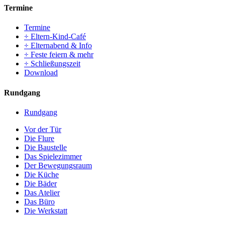
Termine
Termine
÷ Eltern-Kind-Café
÷ Elternabend & Info
÷ Feste feiern & mehr
÷ Schließungszeit
Download
Rundgang
Rundgang
Vor der Tür
Die Flure
Die Baustelle
Das Spielezimmer
Der Bewegungsraum
Die Küche
Die Bäder
Das Atelier
Das Büro
Die Werkstatt