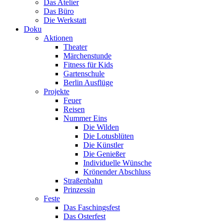
Das Atelier
Das Büro
Die Werkstatt
Doku
Aktionen
Theater
Märchenstunde
Fitness für Kids
Gartenschule
Berlin Ausflüge
Projekte
Feuer
Reisen
Nummer Eins
Die Wilden
Die Lotusblüten
Die Künstler
Die Genießer
Individuelle Wünsche
Krönender Abschluss
Straßenbahn
Prinzessin
Feste
Das Faschingsfest
Das Osterfest