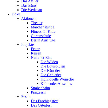
Das Atelier
Das Büro
Die Werkstatt
Doku
Aktionen
Theater
Märchenstunde
Fitness für Kids
Gartenschule
Berlin Ausflüge
Projekte
Feuer
Reisen
Nummer Eins
Die Wilden
Die Lotusblüten
Die Künstler
Die Genießer
Individuelle Wünsche
Krönender Abschluss
Straßenbahn
Prinzessin
Feste
Das Faschingsfest
Das Osterfest