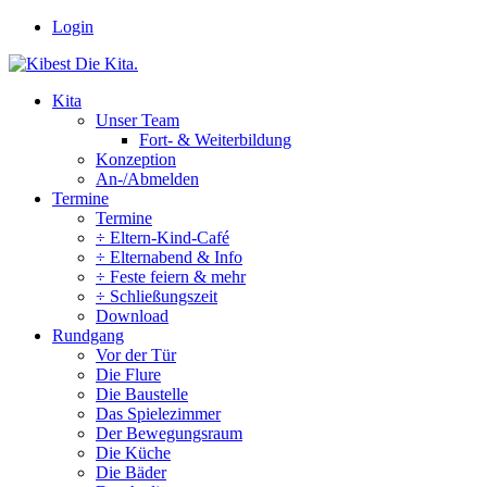
Zum
Login
Inhalt
springen
Kita
Unser Team
Fort- & Weiterbildung
Konzeption
An-/Abmelden
Termine
Termine
÷ Eltern-Kind-Café
÷ Elternabend & Info
÷ Feste feiern & mehr
÷ Schließungszeit
Download
Rundgang
Vor der Tür
Die Flure
Die Baustelle
Das Spielezimmer
Der Bewegungsraum
Die Küche
Die Bäder