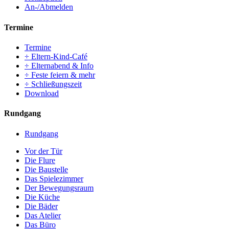
An-/Abmelden
Termine
Termine
÷ Eltern-Kind-Café
÷ Elternabend & Info
÷ Feste feiern & mehr
÷ Schließungszeit
Download
Rundgang
Rundgang
Vor der Tür
Die Flure
Die Baustelle
Das Spielezimmer
Der Bewegungsraum
Die Küche
Die Bäder
Das Atelier
Das Büro