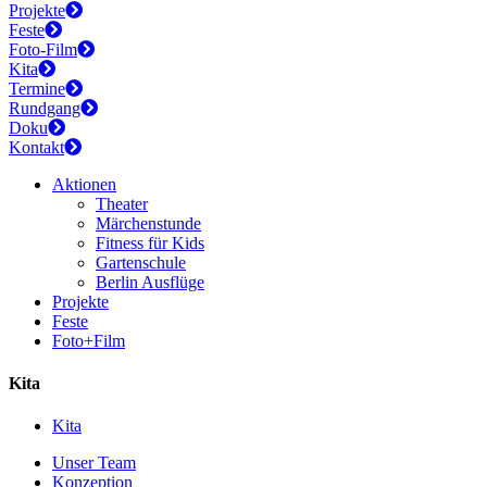
Projekte
Feste
Foto-Film
Kita
Termine
Rundgang
Doku
Kontakt
Aktionen
Theater
Märchenstunde
Fitness für Kids
Gartenschule
Berlin Ausflüge
Projekte
Feste
Foto+Film
Kita
Kita
Unser Team
Konzeption