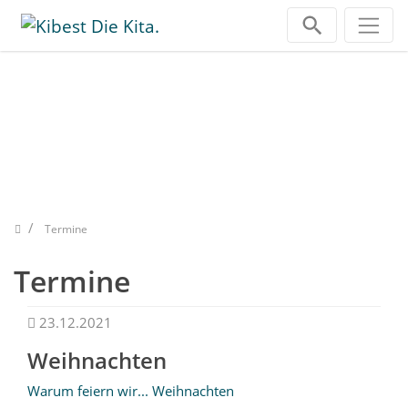
Zum Inhalt springen
„Wer schlafen kann, darf
glücklich sein"
Erich Kästner
Termine
Termine
23.12.2021
Weihnachten
Warum feiern wir... Weihnachten